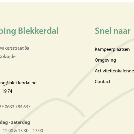
ing Blekkerdal
Snel naar
wakersstraat 8a
Kampeerplaatsen
Koksijde
Omgeving
ë
Activiteitenkalende
Contact
ng@blekkerdal.be
1 19 74
BE 0633.784.637
ag - zaterdag
– 12.00 & 13.30 – 17.00