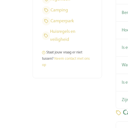
Camping
Ben
Camperpark
Hoe
Huisregels en
veiligheid
Is 
Staat jouw vraag er niet
tussen?
Neem contact met ons
Wat
op
Is 
Zij
C