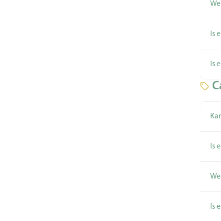
Wel
Is 
Is 
C
Kan
Is 
Wel
Is 