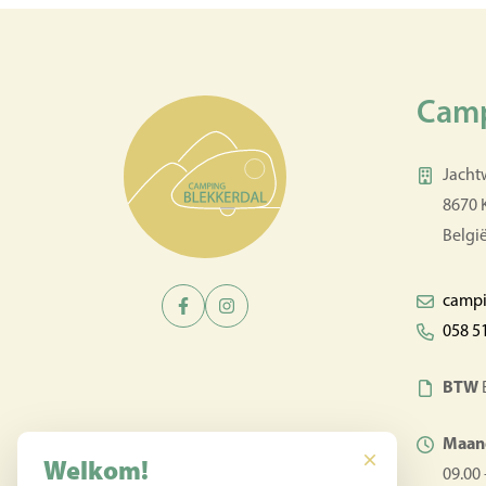
Camp
Jacht
8670
Belgi
campi
058 5
BTW
Maand
Welkom!
09.00 