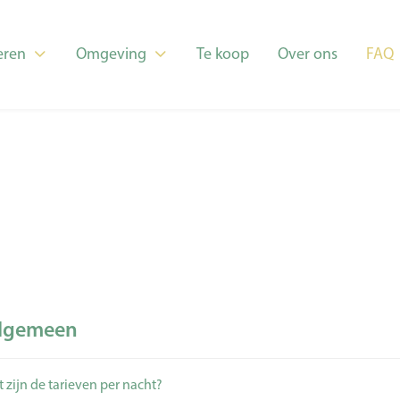
ren
Omgeving
Te koop
Over ons
FAQ
lgemeen
 zijn de tarieven per nacht?