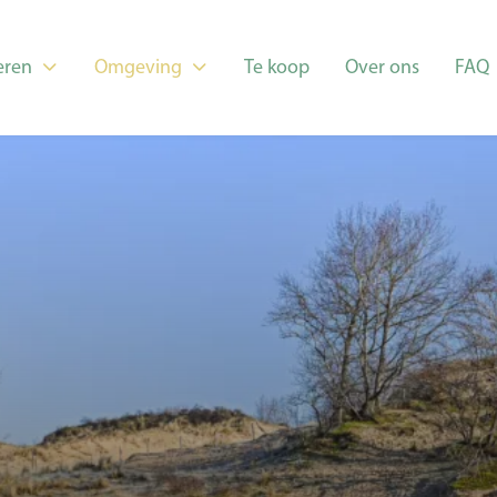
ren
Omgeving
Te koop
Over ons
FAQ