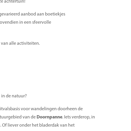
e achtertuin!
gevarieerd aanbod aan boetiekjes
ovendien in een sfeervolle
an alle activiteiten.
 in de natuur?
uitvalsbasis voor wandelingen doorheen de
atuurgebied van de
Doornpanne
. Iets verderop, in
. Of liever onder het bladerdak van het