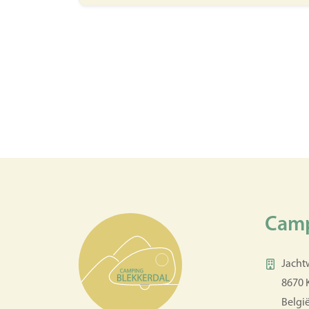
Camp
Jacht
8670
Belgi