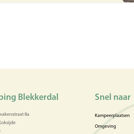
ing Blekkerdal
Snel naar
wakersstraat 8a
Kampeerplaatsen
Koksijde
Omgeving
ë