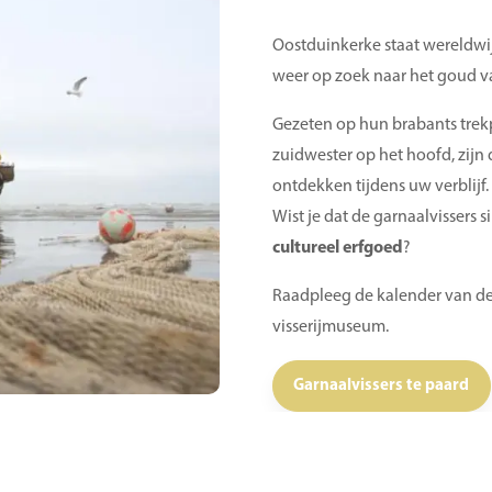
Oostduinkerke staat wereldwi
weer op zoek naar het goud 
Gezeten op hun brabants trekp
zuidwester op het hoofd, zijn d
ontdekken tijdens uw verblijf.
Wist je dat de garnaalvissers s
cultureel erfgoed
?
Raadpleeg de kalender van de 
visserijmuseum.
Garnaalvissers te paard