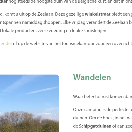
kker
nog steeds de hoogste duin van de Belgische kust, en dat in onz
nd, komt u uit op de Zeelaan. Deze gezellige
winkelstraat
biedt een 
 ontspannen namiddag shoppen. Elke vrijdag verandert de Zeelaan b
 lokale producten, verse voeding en leuke snuisterijen.
alender
of op de website van het toerismekantoor voor een overzicht v
Wandelen
Waar beter tot rust komen dan
Onze camping is de perfecte 
duinen. Om de hoek, in het n
de S
chipgatduinen
of aan zee